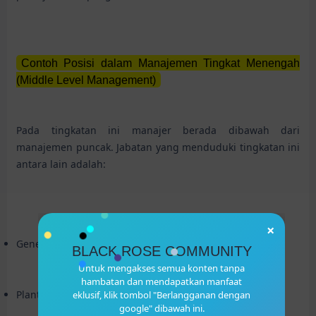
Contoh Posisi dalam Manajemen Tingkat Menengah
(Middle Level Management)
Pada tingkatan ini manajer berada dibawah dari
manajemen puncak. Jabatan yang menduduki tingkatan ini
antara lain adalah:
×
General Manager
BLACK ROSE COMMUNITY
Untuk mengakses semua konten tanpa
hambatan dan mendapatkan manfaat
Plant Manager
eklusif, klik tombol "Berlangganan dengan
google" dibawah ini.