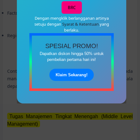
BRC
Factory Manager
Dengan mengklik berlangganan artinya
setuju dengan
Syarat & Ketentuan
yang
berlaku.
Regional Manager / Division Manager
SPESIAL PROMO!
Dapatkan diskon hingga 50% untuk
pembelian pertama hari ini!
Contoh dari tingkatan manajer perusahaan pada
Klaim Sekarang!
manajemen menengah adalah manajer cabang, kepala
departemen atau HOD, atau junior executive.
Tugas Manajemen Tingkat Menengah (Middle Level
Management)