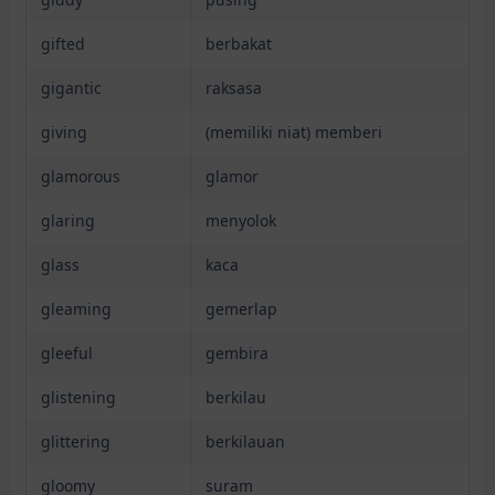
gifted
berbakat
gigantic
raksasa
giving
(memiliki niat) memberi
glamorous
glamor
glaring
menyolok
glass
kaca
gleaming
gemerlap
gleeful
gembira
glistening
berkilau
glittering
berkilauan
gloomy
suram