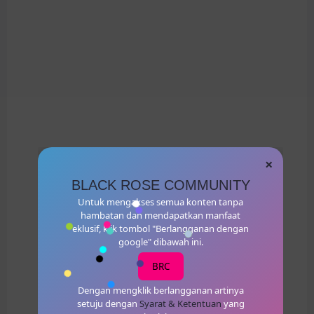
×
BLACK ROSE COMMUNITY
Untuk mengakses semua konten tanpa
hambatan dan mendapatkan manfaat
eklusif, klik tombol "Berlangganan dengan
google" dibawah ini.
BRC
Dengan mengklik berlangganan artinya
setuju dengan
Syarat & Ketentuan
yang