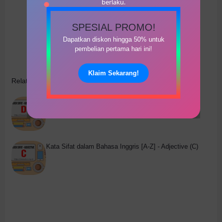
berlaku.
SPESIAL PROMO!
Dapatkan diskon hingga 50% untuk
pembelian pertama hari ini!
Klaim Sekarang!
Related Posts
Kata Sifat dalam Bahasa Inggris [A-Z] - Adjective (D)
Kata Sifat dalam Bahasa Inggris [A-Z] - Adjective (C)