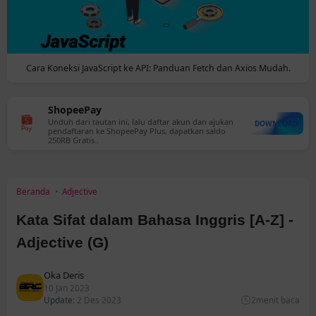
Cara Koneksi JavaScript ke API: Panduan Fetch dan Axios Mudah.
Bank Neo Commerce - BNC
Unduh dan mendaftar akun baru, dapatkan hadiah
DOWNLOAD
eksklusif pengguna baru hingga 20 Juta! (Promo
terbatas)
Beranda
Adjective
Kata Sifat dalam Bahasa Inggris [A-Z] -
Adjective (G)
Oka Deris
10 Jan 2023
Update:
2 Des 2023
2
menit baca