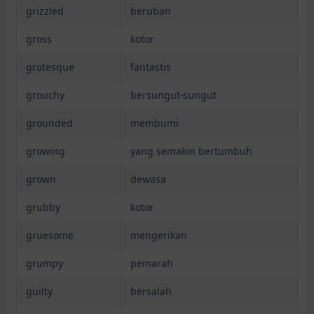
grizzled
beruban
gross
kotor
grotesque
fantastis
grouchy
bersungut-sungut
grounded
membumi
growing
yang semakin bertumbuh
grown
dewasa
grubby
kotor
gruesome
mengerikan
grumpy
pemarah
guilty
bersalah