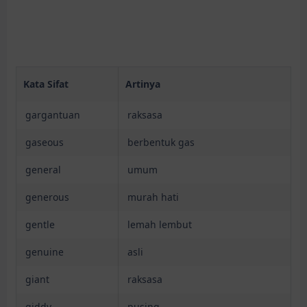
Kata Sifat
Artinya
gargantuan
raksasa
gaseous
berbentuk gas
general
umum
generous
murah hati
gentle
lemah lembut
genuine
asli
giant
raksasa
giddy
pusing