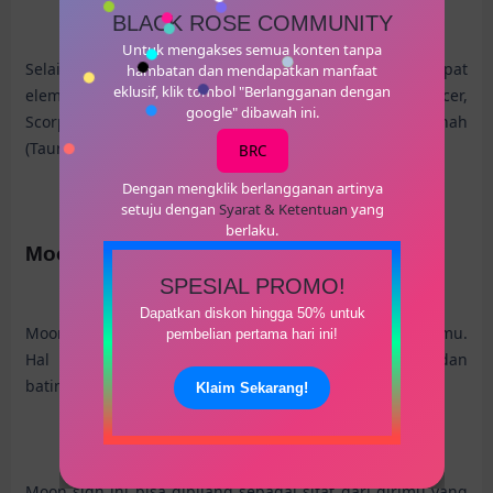
BLACK ROSE COMMUNITY
Untuk mengakses semua konten tanpa
Selain itu, zodiak juga bisa dikategorikan menjadi empat
hambatan dan mendapatkan manfaat
eklusif, klik tombol "Berlangganan dengan
elemen, yaitu api (Aries, Leo, Sagitarius), air (Cancer,
google" dibawah ini.
Scorpio, Pisces), udara (Gemini, Libra, Aquarius), dan tanah
(Taurus, Virgo, Capricorn).
Baca Selengkapnya »
BRC
Dengan mengklik berlangganan artinya
setuju dengan
Syarat & Ketentuan
yang
berlaku.
Moon Sign
SPESIAL PROMO!
Dapatkan diskon hingga 50% untuk
Moon sign ditentukan dari lokasi bulan saat kelahiranmu.
pembelian pertama hari ini!
Hal tersebut dipercaya memengaruhi sifat alamiah dan
batin seseorang.
Klaim Sekarang!
Moon sign ini bisa dibilang sebagai sifat dari dirimu yang