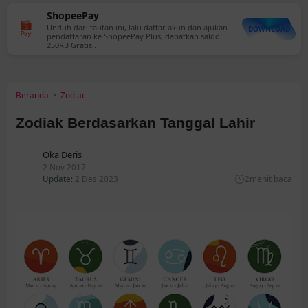
ShopeePay
Unduh dari tautan ini, lalu daftar akun dan ajukan
DOWNLOAD
pendaftaran ke ShopeePay Plus, dapatkan saldo
250RB Gratis..
Beranda
Zodiac
Zodiak Berdasarkan Tanggal Lahir
Oka Deris
2 Nov 2017
Update:
2 Des 2023
2
menit baca