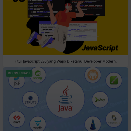
Fitur JavaScript ES6 yang Wajib Diketahui Developer Modern.
REKOMENDASI