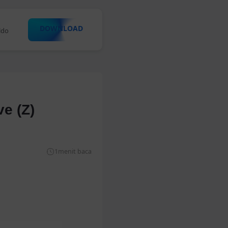
DOWNLOAD
romo
ve (Z)
1
menit baca