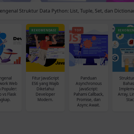
ngenal Struktur Data Python: List, Tuple, Set, dan Dictiona
REKOMENDASI
TOP
REKOMEN
genal
Fitur JavaScript
Panduan
Struktu
work Web
ES6 yang Wajib
Asynchronous
Bahas
 Populer:
Diketahui
JavaScript:
Impleme
 vs Flask
Developer
Pahami Callback,
Array, Li
ngkap.
Modern.
Promise, dan
Stac
Async Await.