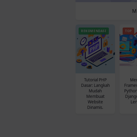
Me
REKOMENDASI
TOP
Tutorial PHP
Men
Dasar: Langkah
Frame
Mudah
Python
Membuat
Django
Website
Le
Dinamis.