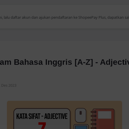
erce - BNC
 akun baru, dapatkan hadiah eksklusif pengguna baru hingga 20 Juta! (P
lam Bahasa Inggris [A-Z] - Adjecti
2 Des 2023