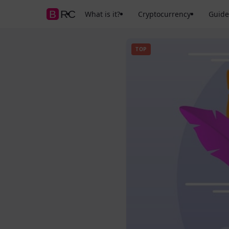
BRC
What is it?
Cryptocurrency
Guide
TOP