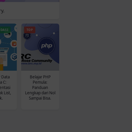
ry.
DASI
TOP
r Data
Belajar PHP
a C:
Pemula:
ntasi
Panduan
nk List,
Lengkap dari Nol
k.
Sampai Bisa.