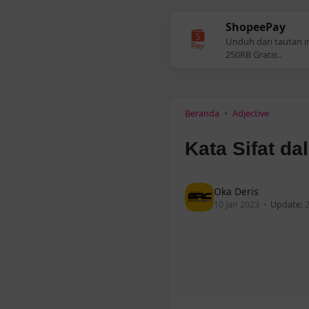
Bank Neo Comm
Unduh dan mendaftar
terbatas)
Beranda
Adjective
Kata Sifat da
Oka Deris
10 Jan 2023
Update: