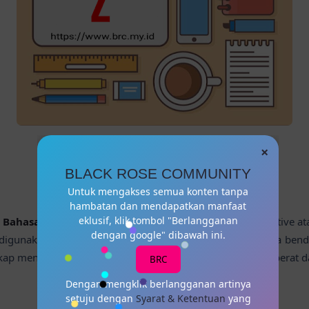
×
BLACK ROSE COMMUNITY
Untuk mengakses semua konten tanpa
hambatan dan mendapatkan manfaat
eklusif, klik tombol "Berlangganan
Bahasa Inggris [A-Z] - Adjective (Z)
— Pengertian adjective at
dengan google" dibawah ini.
 digunakan untuk mendeskripsikan atau memodifikasi kata bend
kap mengenai kata benda, seperti ukuran, warna, bentuk, berat d
BRC
Dengan mengklik berlangganan artinya
setuju dengan
Syarat & Ketentuan
yang