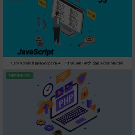
Cara Koneksi JavaScript ke API: Panduan Fetch dan Axios Mudah.
REKOMENDASI