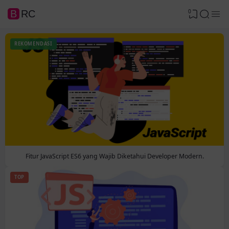
0
BRC
REKOMENDASI
Fitur JavaScript ES6 yang Wajib Diketahui Developer Modern.
TOP