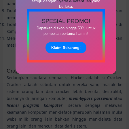
setuju dengan
Syarat & Ketentuan
yang
uang.
berlaku.
Tidak pernah memberikan akses ke seseorang yang akan
membuat kerusakan.
SPESIAL PROMO!
Tidak pernah secara sengaja menghapus & merusak file di
Dapatkan diskon hingga 50% untuk
komputer yang dihack.
pembelian pertama hari ini!
Menghormati mesin yang dihack, dan memperlakukan
mesin yang dihack seperti mesin sendiri.
Klaim Sekarang!
Cracker
Sedangkan saudara kembar si Hacker adalah si Cracker.
Cracker adalah sebutan untuk mereka yang masuk ke
sistem orang lain dan cracker lebih bersifat destruktif,
biasanya di jaringan komputer,
mem-bypass password
atau
lisensi program komputer
, secara sengaja melawan
keamanan komputer, men-deface (merubah halaman muka
web) milik orang lain bahkan hingga men-delete data
orang lain, dan mencuri data dari sistem.