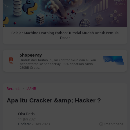
Belajar Machine Learning Python: Tutorial Mudah untuk Pemula
Dasar.
ShopeePay
Unduh dari tautan ini, lalu daftar akun dan ajukan
DOWNLOAD
pendaftaran ke ShopeePay Plus, dapatkan saldo
250RB Gratis..
Beranda
LAAHB
Apa Itu Cracker &amp; Hacker ?
Oka Deris
11 Jan 2021
Update:
2 Des 2023
3
menit baca