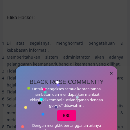
Etika Hacker :
Di atas segalanya, menghormati pengetahuan &
kebebasan informasi.
Memberitahukan sistem administrator akan adanya
pelanggaran keamanan/lubang di keamanan yang dilihat.
Tidak mengambil keuntungan yang tidak fair dari hack.
×
Tidak mendistribusikan & mengumpulkan software
BLACK ROSE COMMUNITY
bajakan.
Untuk mengakses semua konten tanpa
Tidak pernah mengambil risiko yang bodoh.
hambatan dan mendapatkan manfaat
Selalu mengetahui kemampuan sendiri.
eklusif, klik tombol "Berlangganan dengan
google" dibawah ini.
Selalu bersedia untuk secara terbuka/bebas/gratis
memberitahukan & mengajarkan berbagai informasi &
BRC
metode yang diperoleh.
Dengan mengklik berlangganan artinya
Tidak pernah meng-hack sebuah sistem untuk mencuri