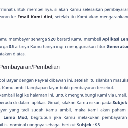
erminat untuk membelinya, silakan Kamu selesaikan pembayaran t
yaran ke
Email Kami dini
, setelah itu Kami akan mengarahkan
 kamu membayar seharga
$20
berarti Kamu membeli
Aplikasi L
arga
$5
artinya Kamu hanya ingin menggunakan fitur
Generator
takan diatas.
 Pembayaran/Pembelian
ol Bayar dengan PayPal dibawah ini, setelah itu silahkan masuk
, Kamu ambil tangkapan layar bukti pembayaran tersebut.
 kembali lagi ke halaman ini, untuk menghubungi Kami via Email.
berada di dalam aplikasi Gmail, silakan Kamu isikan pada
Subjek 
 layar yang tadi sudah Kamu ambil, maka Kami akan paha
si Lemo Mod
, begitupun jika Kamu melakukan pembayara
il isi nominal uangnya sebagai berikut
Subjek : $5
.