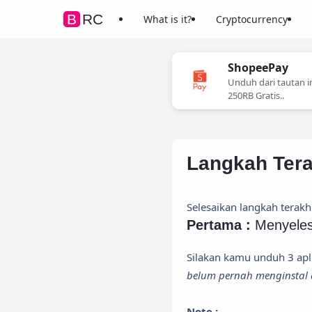
BRC
What is it?
Cryptocurrency
ShopeePay
Unduh dari tautan i
250RB Gratis..
Langkah Tera
Selesaikan langkah terakh
Pertama :
Menyeles
Silakan kamu unduh 3 aplik
belum pernah menginstal 
Note :